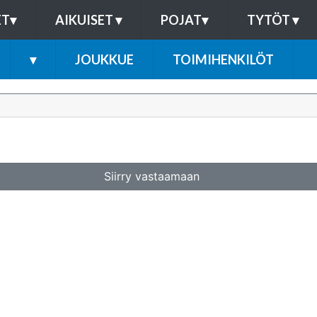
ET
▾
AIKUISET
▾
POJAT
▾
TYTÖT
▾
▾
JOUKKUE
TOIMIHENKILÖT