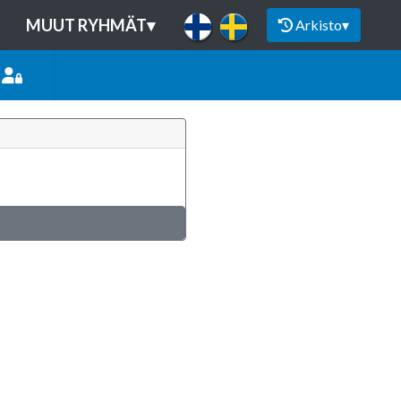
MUUT RYHMÄT
▾
Arkisto
▾