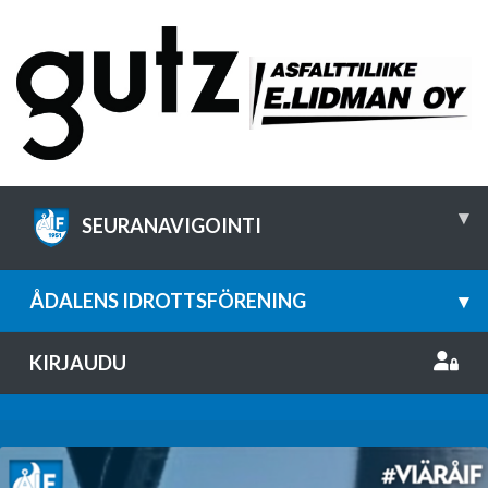
▾
SEURANAVIGOINTI
ÅDALENS IDROTTSFÖRENING
▾
KIRJAUDU