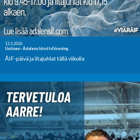
12.5.2026
Uutinen
-
Ådalens Idrottsförening
ÅIF-päivä ja iltajuhlat tällä viikolla