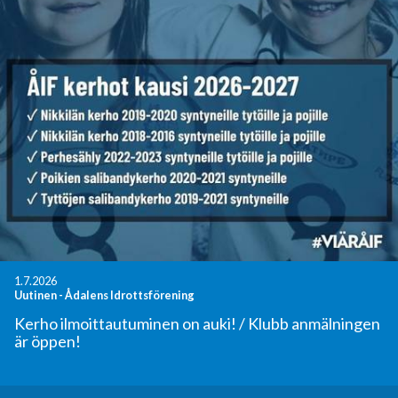
1.7.2026
Uutinen
-
Ådalens Idrottsförening
Kerho ilmoittautuminen on auki! / Klubb anmälningen
är öppen!