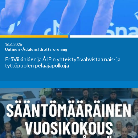
16.6.2026
Uutinen
-
Ådalens Idrottsförening
EräViikinkien ja ÅIF:n yhteistyö vahvistaa nais- ja
tyttöpuolen pelaajapolkuja