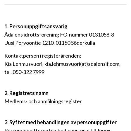
1. Personuppgiftsansvarig
Ådalens idrottsförening FO-nummer 0131058-8
Uusi Porvoontie 1210, 01150 Söderkulla
Kontaktperson i registerärenden:
Kia Lehmusvuori, kia.lehmusvuori(at)adalensif.com,
tel. 050-322 7999
2. Registrets namn
Medlems- och anmälningsregister
3. Syftet med behandlingen av personuppgifter
Personuppgifterna har helt överförts till Jopox-