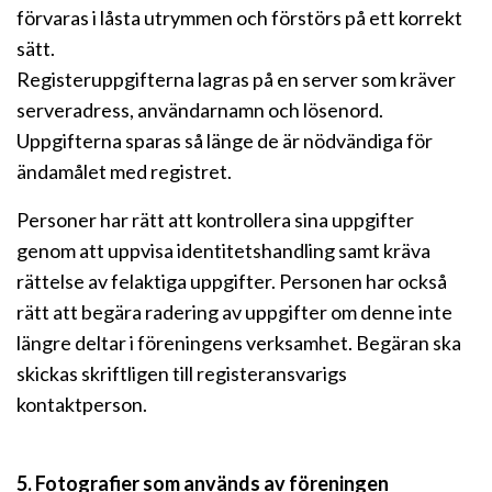
förvaras i låsta utrymmen och förstörs på ett korrekt
sätt.
Registeruppgifterna lagras på en server som kräver
serveradress, användarnamn och lösenord.
Uppgifterna sparas så länge de är nödvändiga för
ändamålet med registret.
Personer har rätt att kontrollera sina uppgifter
genom att uppvisa identitetshandling samt kräva
rättelse av felaktiga uppgifter. Personen har också
rätt att begära radering av uppgifter om denne inte
längre deltar i föreningens verksamhet. Begäran ska
skickas skriftligen till registeransvarigs
kontaktperson.
5. Fotografier som används av föreningen