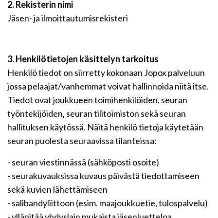
2. Rekisterin nimi
Jäsen- ja ilmoittautumisrekisteri
3. Henkilötietojen käsittelyn tarkoitus
Henkilö tiedot on siirretty kokonaan Jopox palveluun
jossa pelaajat/vanhemmat voivat hallinnoida niitä itse.
Tiedot ovat joukkueen toimihenkilöiden, seuran
työntekijöiden, seuran tilitoimiston sekä seuran
hallituksen käytössä. Näitä henkilö tietoja käytetään
seuran puolesta seuraavissa tilanteissa:
- seuran viestinnässä (sähköposti osoite)
- seurakuvauksissa kuvaus päivästä tiedottamiseen
sekä kuvien lähettämiseen
- salibandyliittoon (esim. maajoukkuetie, tulospalvelu)
- ylläpitää yhdyslain mukaista jäsenluetteloa