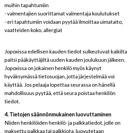
muihin tapahtumiin
- valmentajien suorittamat valmentaja koulutukset
- eri tapahtumiin voidaan pyytää ilmoittaa uimataito,
vaatteiden koko, allergiat
Jopoxissa edellisen kauden tiedot sulkeutuvat kaikilta
paitsi pääkäyttäjiltä uuden kauden joulukuun jälkeen.
Jopoxissa on jokainen henkilö myös käynyt
hyväksymässä tietosuojan, jotta järjestelmää voi
käyttää. Jos pelaaja lopettaa seurassa on hänellä
mahdollisuus pyytää, että seura poistaa henkilön
tiedot.
4. Tietojen säännönmukainen luovuttaminen
Niiden henkilöiden henkilö- ja palkkatiedot, jolle on
maksettu palkkaa tai palkkiota, luovutetaan