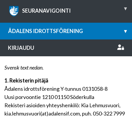
▾
SEURANAVIGOINTI
ÅDALENS IDROTTSFÖRENING
▾
KIRJAUDU
Svensk text nedan.
1. Rekisterin pitäjä
Ådalens idrottsförening Y-tunnus 0131058-8
Uusi porvoontie 1210 01150 Söderkulla
Rekisteri asioiden yhteyshenkilö: Kia Lehmusvuori,
kia.lehmusvuori(at)adalensif.com, puh. 050-322 7999