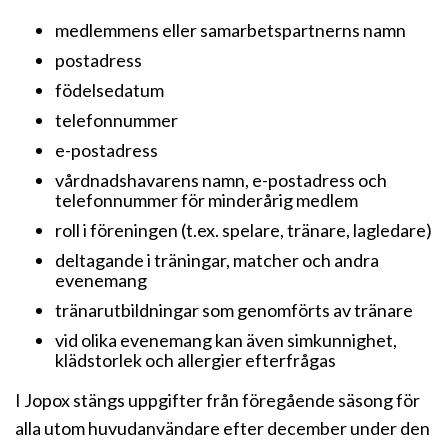
medlemmens eller samarbetspartnerns namn
postadress
födelsedatum
telefonnummer
e-postadress
vårdnadshavarens namn, e-postadress och
telefonnummer för minderårig medlem
roll i föreningen (t.ex. spelare, tränare, lagledare)
deltagande i träningar, matcher och andra
evenemang
tränarutbildningar som genomförts av tränare
vid olika evenemang kan även simkunnighet,
klädstorlek och allergier efterfrågas
I Jopox stängs uppgifter från föregående säsong för
alla utom huvudanvändare efter december under den