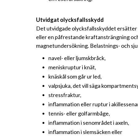
Utvidgat olycksfallsskydd
Det utvidgade olycksfallsskyddet ersätter f
eller en påfrestande kraftansträngning och
magnetundersökning. Belastnings- och sjuk
navel- eller ljumskbråck,
meniskruptur i knät,
knäskål som går ur led,
valpsjuka, det vill säga kompartment
stressfraktur,
inflammation eller ruptur i akillessena
tennis- eller golfarmbåge,
inflammation i senområdet i axeln,
inflammation i slemsäcken eller