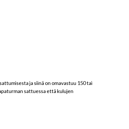
sattumisesta ja siinä on omavastuu 150 tai
tapaturman sattuessa että kulujen