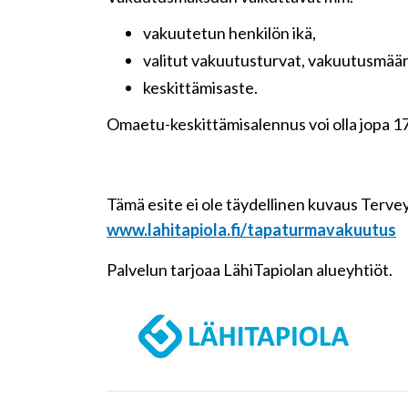
vakuutetun henkilön ikä,
valitut vakuutusturvat, vakuutusmäär
keskittämisaste.
Omaetu-keskittämisalennus voi olla jopa 17
Tämä esite ei ole täydellinen kuvaus Terv
www.lahitapiola.fi/tapaturmavakuutus
Palvelun tarjoaa LähiTapiolan alueyhtiöt.