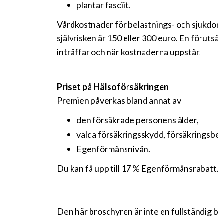
plantar fasciit.
Vårdkostnader för belastnings- och sjukdom
självrisken är 150 eller 300 euro. En förut
inträffar och när kostnaderna uppstår.
Priset på Hälsoförsäkringen
Premien påverkas bland annat av
den försäkrade personens ålder,
valda försäkringsskydd, försäkringsbe
Egenförmånsnivån.
Du kan få upp till 17 % Egenförmånsrabat
Den här broschyren är inte en fullständig 