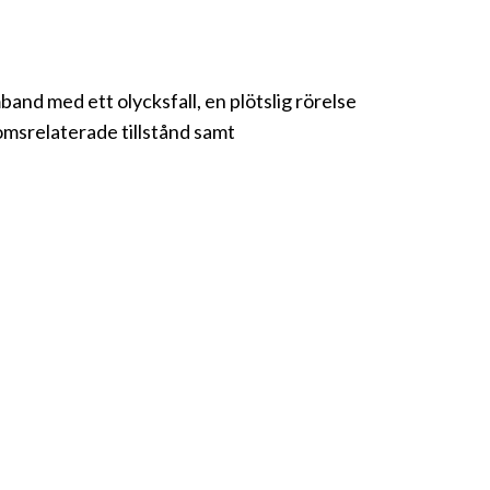
and med ett olycksfall, en plötslig rörelse
omsrelaterade tillstånd samt