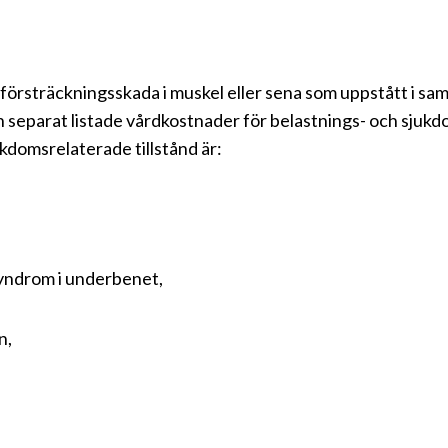
örsträckningsskada i muskel eller sena som uppstått i samb
 separat listade vårdkostnader för belastnings- och sjukd
domsrelaterade tillstånd är:
syndrom i underbenet,
n,