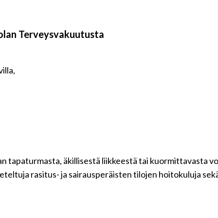
olan Terveysvakuutusta
illa,
 tapaturmasta, äkillisestä liikkeestä tai kuormittavasta
eltuja rasitus- ja sairausperäisten tilojen hoitokuluja sek