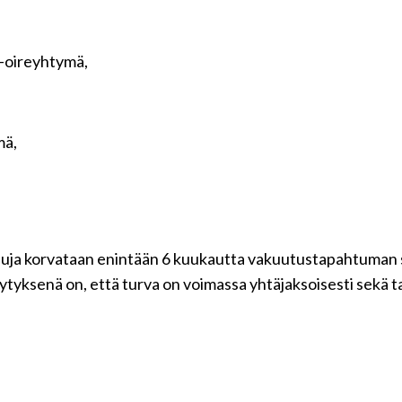
o-oireyhtymä,
mä,
kuluja korvataan enintään 6 kuukautta vakuutustapahtuman 
ytyksenä on, että turva on voimassa yhtäjaksoisesti sekä 