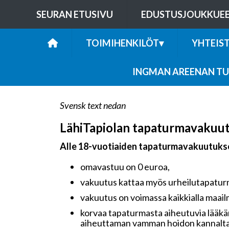
SEURAN ETUSIVU
EDUSTUSJOUKKUE
TOIMIHENKILÖT
▾
YHTEIS
INGMAN AREENAN TU
Svensk text nedan
LähiTapiolan tapaturmavakuu
Alle 18-vuotiaiden tapaturmavakuutuks
omavastuu on 0 euroa,
vakuutus kattaa myös urheilutapaturmat
vakuutus on voimassa kaikkialla maail
korvaa tapaturmasta aiheutuvia lääkär
aiheuttaman vamman hoidon kannalta 