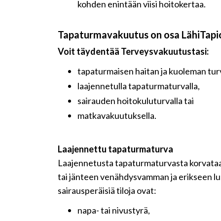
kohden enintään viisi hoitokertaa.
Tapaturmavakuutus on osa LähiTapi
Voit täydentää Terveysvakuutustasi:
tapaturmaisen haitan ja kuoleman turv
laajennetulla tapaturmaturvalla,
sairauden hoitokuluturvalla tai
matkavakuutuksella.
Laajennettu tapaturmaturva
Laajennetusta tapaturmaturvasta korvataan
tai jänteen venähdysvamman ja erikseen luet
sairausperäisiä tiloja ovat:
napa- tai nivustyrä,