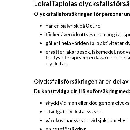
LokalTapiolas olycksfallsförs
Olycksfallsförsäkringen för personer un
har en självrisk på 0 euro,
täcker även idrottsevenemang i all spo
gäller i hela världen i alla aktiviteter
ersätter läkarbesök, läkemedel, nödv
för fysioterapi som en läkare ordinera
olycksfall.
Olycksfallsförsäkringen är en del av
Du kan utvidga din Hälsoförsäkring med:
skydd vid men eller död genom olycksf
utvidgat olycksfallsskydd,
vårdkostnadsskydd vid sjukdom eller
en reseförsäkring.