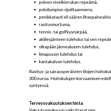
polven nivelkierukan repeämä,
polvilumpion sijoiltaanmeno,
penikkatauti eli säären lihaspaineaiti
rasitusmurtuma,
tennis- tai golfkyynärpää,
akillesjänteen tulehdus tai sen repeä
olkapään jännealueen tulehdus,
limapussin tulehdus tai
kantakalvon tulehdus.
Rasitus- ja sairausperäisten tilojen hoito
300 euroa. Hoitokulujen korvaamisen edell
syntyessä.
Terveysvakuutuksen hinta
Vakuutusmaksuun vaikuttavat mm.