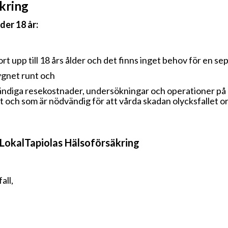
äkring
der 18 år:
rt upp till 18 års ålder och det finns inget behov för en se
 dygnet runt och
ändiga resekostnader, undersökningar och operationer på g
t och som är nödvändig för att vårda skadan olycksfallet or
 LokalTapiolas Hälsoförsäkring
all,