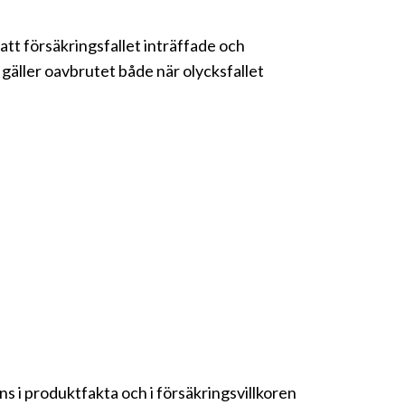
tt försäkringsfallet inträffade och
 gäller oavbrutet både när olycksfallet
s i produktfakta och i försäkringsvillkoren