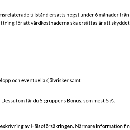
srelaterade tillstånd ersätts högst under 6 månader från a
sättning för att vårdkostnaderna ska ersättas är att skyddet
lopp och eventuella självrisker samt
t. Dessutom får du S-gruppens Bonus, som mest 5 %.
beskrivning av Hälsoförsäkringen. Närmare information finn