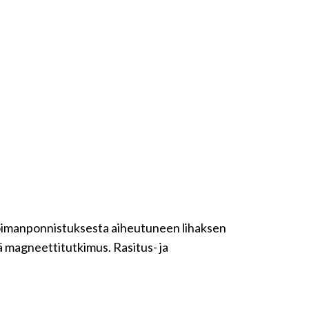
 voimanponnistuksesta aiheutuneen lihaksen
ä magneettitutkimus. Rasitus- ja