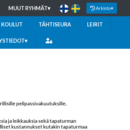
MUUT RYHMÄT
▾
Arkisto
▾
A KOULUT
TÄHTISEURA
LEIRIT
YSTIEDOT
▾
lisille pelipassivakuutuksille,
sia ja leikkauksia sekä tapaturman
liset kustannukset kutakin tapaturmaa