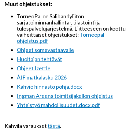
Muut ohjeistukset:
TorneoPal
on Salibandyliiton
sarjatoiminnanhallinta-, tilastointi ja
tulospalvelujärjestelmä. Liitteeseen on koottu
vaiheittaiset ohjeistukset
:
Torneopal
ohjeistus.pdf
Ohjeet somevastaavalle
Huoltajan tehtävät
Ohjeet Izettle
ÅIF matkalasku 2026
Kahvio hinnasto pohja.docx
Ingman Areena toimitsijakellon ohjeistus
Yhteistyö mahdollisuudet.docx.pdf
Kahvila varaukset
tästä
.