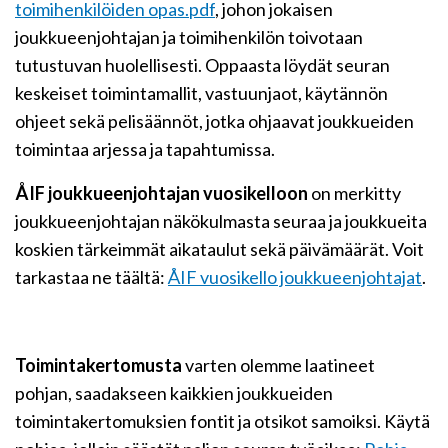
toimihenkilöiden opas.pdf
, johon jokaisen
joukkueenjohtajan ja toimihenkilön toivotaan
tutustuvan huolellisesti. Oppaasta löydät seuran
keskeiset toimintamallit, vastuunjaot, käytännön
ohjeet sekä pelisäännöt, jotka ohjaavat joukkueiden
toimintaa arjessa ja tapahtumissa.
ÅIF joukkueenjohtajan vuosikelloon
on merkitty
joukkueenjohtajan näkökulmasta seuraa ja joukkueita
koski
en tärkeimmät aikataulut sekä päivämäärät
. Voit
tarkastaa ne täältä:
ÅIF vuosikello joukkueenjohtajat
.
Toimintakertomusta
varten olemme laatineet
pohjan, saadakseen kaikkien joukkueiden
toimintakertomuksien fontit ja otsikot samoiksi. Käytä