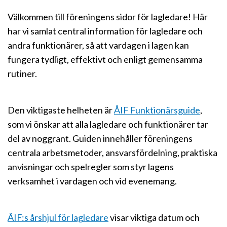
Välkommen till föreningens sidor för lagledare! Här
har vi samlat central information för lagledare och
andra funktionärer, så att vardagen i lagen kan
fungera tydligt, effektivt och enligt gemensamma
rutiner.
Den viktigaste helheten är
ÅIF Funktionärsguide
,
som vi önskar att alla lagledare och funktionärer tar
del av noggrant. Guiden innehåller föreningens
centrala arbetsmetoder, ansvarsfördelning, praktiska
anvisningar och spelregler som styr lagens
verksamhet i vardagen och vid evenemang.
ÅIF:s årshjul för lagledare
visar viktiga datum och