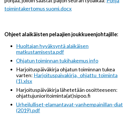
pohjaa, jolloin säästät paljon seuran työaikaa:
Pohja
toimintakertomus suomi.docx
Ohjeet alaikäisten pelaajien joukkueenjohtajille:
Huoltajan hyväksyntä alaikäisen
matkustamisesta.pdf
Ohjatun toiminnan tukihakemus info
Harjoituspäiväkirja ohjatun toiminnan tukea
varten:
Harjoituspaivakirja,_ohjattu_toiminta
(1).xlsx
Harjoituspäiväkirja lähetetään osoitteeseen:
ohjattujunioritoiminta(at)sipoo.fi
Urheilulliset-elamantavat-vanhempainillan-diat
(2019).pdf