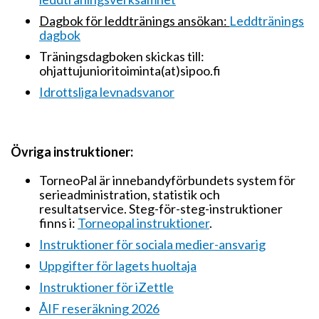
Dagbok för leddtränings ansökan:
Leddtränings
dagbok
Träningsdagboken skickas till:
ohjattujunioritoiminta(at)sipoo.fi
Idrottsliga levnadsvanor
Övriga instruktioner:
TorneoPal är innebandyförbundets system för
serieadministration, statistik och
resultatservice. Steg-för-steg-instruktioner
finns i:
Torneopal instruktioner
.
Instruktioner för sociala medier-ansvarig
Uppgifter för lagets huoltaja
Instruktioner för iZettle
ÅIF reseräkning 2026