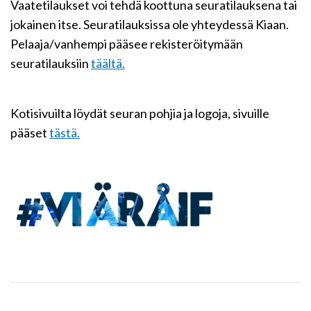
Vaatetilaukset voi tehdä koottuna seuratilauksena tai
jokainen itse. Seuratilauksissa ole yhteydessä Kiaan.
Pelaaja/vanhempi pääsee rekisteröitymään
seuratilauksiin
täältä.
Kotisivuilta löydät seuran pohjia ja logoja, sivuille
pääset
tästä.