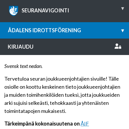
▾
SEURANAVIGOINTI
ÅDALENS IDROTTSFÖRENING
▾
KIRJAUDU
Svensk text nedan.
Tervetuloa seuran joukkueenjohtajien sivuille! Tälle
osiolle on koottu keskeinen tieto joukkueenjohtajien
ja muiden toimihenkilöiden tueksi, jotta joukkueiden
arki sujuisi selkeästi, tehokkaasti ja yhtenäisten
toimintatapojen mukaisesti.
Tärkeimpänä kokonaisuutena on
ÅIF