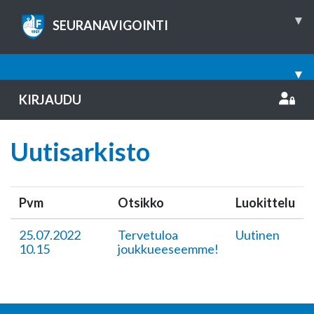
▾
SEURANAVIGOINTI
▾
KIRJAUDU
Uutisarkisto
Pvm
Otsikko
Luokittelu
25.07.2022
Tervetuloa
Uutinen
10.15
joukkueeseemme!