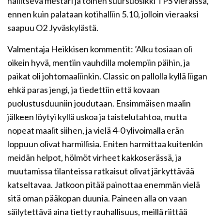
hallitseva mestari ja toinen suursuosikki TPS vieraissa,
ennen kuin palataan kotihalliin 5.10, jolloin vieraaksi
saapuu O2 Jyväskylästä.
Valmentaja Heikkisen kommentit: ’Alku tosiaan oli
oikein hyvä, mentiin vauhdilla molempiin päihin, ja
paikat oli johtomaaliinkin. Classic on pallolla kyllä liigan
ehkä paras jengi, ja tiedettiin että kovaan
puolustusduuniin joudutaan. Ensimmäisen maalin
jälkeen löytyi kyllä uskoa ja taistelutahtoa, mutta
nopeat maalit siihen, ja vielä 4-0 ylivoimalla erän
loppuun olivat harmillisia. Eniten harmittaa kuitenkin
meidän helpot, hölmöt virheet kakkoserässä, ja
muutamissa tilanteissa ratkaisut olivat järkyttävää
katseltavaa. Jatkoon pitää painottaa enemmän vielä
sitä oman pääkopan duunia. Paineen alla on vaan
säilytettävä aina tietty rauhallisuus, meillä riittää