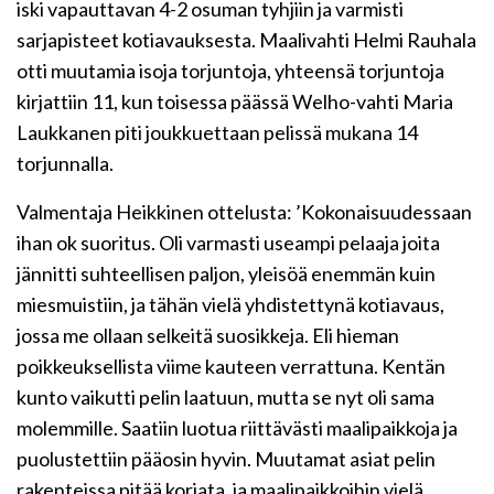
iski vapauttavan 4-2 osuman tyhjiin ja varmisti
sarjapisteet kotiavauksesta. Maalivahti Helmi Rauhala
otti muutamia isoja torjuntoja, yhteensä torjuntoja
kirjattiin 11, kun toisessa päässä Welho-vahti Maria
Laukkanen piti joukkuettaan pelissä mukana 14
torjunnalla.
Valmentaja Heikkinen ottelusta: ’Kokonaisuudessaan
ihan ok suoritus. Oli varmasti useampi pelaaja joita
jännitti suhteellisen paljon, yleisöä enemmän kuin
miesmuistiin, ja tähän vielä yhdistettynä kotiavaus,
jossa me ollaan selkeitä suosikkeja. Eli hieman
poikkeuksellista viime kauteen verrattuna. Kentän
kunto vaikutti pelin laatuun, mutta se nyt oli sama
molemmille. Saatiin luotua riittävästi maalipaikkoja ja
puolustettiin pääosin hyvin. Muutamat asiat pelin
rakenteissa pitää korjata, ja maalipaikkoihin vielä