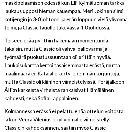
maskipelaamisen edessä kun Elli Kylmäluoman tarkka
laukaus upposi hieman kauempaa. Meri Jokinen siirsi
kotijengin jo 3-0 johtoon, ja erän loppuun vielä ylivoima
toimi, ja Classic tauolle tukevassa 4-0 johdossa.
Toiseen erää pyrittiin hakemaan momentumia
takaisin, mutta Classic oli vahva, pallovarma ja
työmäärä puolustussuuntaan oli erittäin hyvää.
Laukaisukartta kertoi tasaisemmasta erästä, mutta
maalimäärä ei. Katajalle kertyi enemmän torjuntoja,
mutta Classic oli kliininen viimeistelyissä. Peräjälkeen
ÅIF:n karkeista virheistä rankaisivat Hämäläinen
kahdesti, sekä Sofia Lappalainen.
Kolmannessa erässä ei pelattu enää ottelun voitosta,
ja kun Veera Vilenius oli ylivoimalle viimeistellyt
Classicin kahdeksannen, saatiin myös Classic-