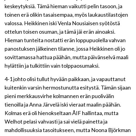
keskeytyksiä. Tämä hieman vaikutti pelin tasoon, ja
toinen erä olikin tasaisempaa, myös laukaustilastojen
valossa. Heikkinen iski Venla Nousiaisen syötöstä
ottelun toisen osuman, ja tämä jäi erän ainoaksi.
Hieman tunteita nostatti erän loppupuolella vahvan
panostuksen jälkeinen tilanne, jossa Heikkinen oli jo
sovittamassa hattua päähän, mutta päivänselvä maali
hylättiin ja tulkittiin vain tolppaosumaksi.
4-1 johto olisi tullut hyvään paikkaan, ja vapauttanut
kuitenkin varsin hermostunutta esitystä. Tämän sijaan
pieni merkkausvirhe kolmannen erän puolivälin
tienoilla ja Anna Järvelä iski vieraat maalin päähän.
Kolmas erä oli hienokseltaan ÅIF hallintaa, mutta
Welhot pelasi vahvasti ja sai vielä painetta ja
mahdollisuuksia tasoitukseen, mutta Noona Björkman