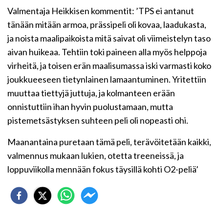
Valmentaja Heikkisen kommentit: ’TPS ei antanut
tänään mitään armoa, prässipeli oli kovaa, laadukasta,
ja noista maalipaikoista mitä saivat oli viimeistelyn taso
aivan huikeaa. Tehtiin toki paineen alla myös helppoja
virheitä, ja toisen erän maalisumassa iski varmasti koko
joukkueeseen tietynlainen lamaantuminen. Yritettiin
muuttaa tiettyjä juttuja, ja kolmanteen erään
onnistuttiin ihan hyvin puolustamaan, mutta
pistemetsästyksen suhteen peli oli nopeasti ohi.
Maanantaina puretaan tämä peli, terävöitetään kaikki,
valmennus mukaan lukien, otetta treeneissä, ja
loppuviikolla mennään fokus täysillä kohti O2-peliä’