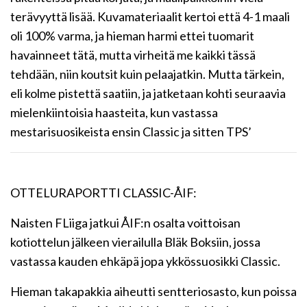
terävyyttä lisää. Kuvamateriaalit kertoi että 4-1 maali
oli 100% varma, ja hieman harmi ettei tuomarit
havainneet tätä, mutta virheitä me kaikki tässä
tehdään, niin koutsit kuin pelaajatkin. Mutta tärkein,
eli kolme pistettä saatiin, ja jatketaan kohti seuraavia
mielenkiintoisia haasteita, kun vastassa
mestarisuosikeista ensin Classic ja sitten TPS’
OTTELURAPORTTI CLASSIC-ÅIF:
Naisten FLiiga jatkui ÅIF:n osalta voittoisan
kotiottelun jälkeen vierailulla Bläk Boksiin, jossa
vastassa kauden ehkäpä jopa ykkössuosikki Classic.
Hieman takapakkia aiheutti sentteriosasto, kun poissa