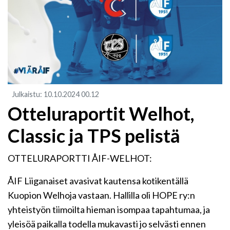
Julkaistu
:
10.10.2024
00.12
Otteluraportit Welhot,
Classic ja TPS pelistä
OTTELURAPORTTI ÅIF-WELHOT:
ÅIF Liiganaiset avasivat kautensa kotikentällä
Kuopion Welhoja vastaan. Hallilla oli HOPE ry:n
yhteistyön tiimoilta hieman isompaa tapahtumaa, ja
yleisöä paikalla todella mukavasti jo selvästi ennen