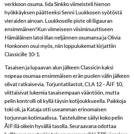
verkkoon osuma. Iida Sinkko viimeisteli hienon
hyökkäyksen päätteeksi Senni Luukkosen syötöstä
vieraiden ainoan. Luukkoselle piste oli liigauran
ensimmäinen!Kun viimeiseen viisiminuuttiseen
Hämäläinen latoi illan neljännen osumansa ja Olivia
Honkonen osui myös, niin loppulukemat kirjattiin
Classicille 10-1.
Tasaisen ja lupaavan alun jälkeen Classicin kaksi
nopeaa osumaa ensimmäisen erän puolen välin jälkeen
olivat ratkaisevia. Torjuntatilastot, CLA 12 – ÅIF 10,
viittaisivat lukemia tasaisempaan vääntöön, mutta
pelin kontrolli oli kyllä täysin kotijoukkueella. Paikkoja
toki oli, ja Kataja otti useamman erinomaisen
torjunnan kotimaalissa. Taisteluilme säilyi koko pelin
ÅIF:llä oikein hyvällä tasolla. Seuraavana odottaa