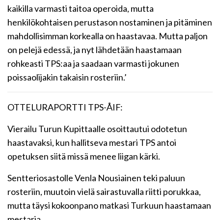
kaikilla varmasti taitoa operoida, mutta
henkilökohtaisen perustason nostaminen ja pitäminen
mahdollisimman korkealla on haastavaa. Mutta paljon
on pelejä edessä, ja nyt lähdetään haastamaan
rohkeasti TPS:aa ja saadaan varmasti jokunen
poissaolijakin takaisin rosteriin.’
OTTELURAPORTTI TPS-ÅIF:
Vierailu Turun Kupittaalle osoittautui odotetun
haastavaksi, kun hallitseva mestari TPS antoi
opetuksen siitä missä menee liigan kärki.
Sentteriosastolle Venla Nousiainen teki paluun
rosteriin, muutoin vielä sairastuvalla riitti porukkaa,
mutta täysi kokoonpano matkasi Turkuun haastamaan
mestaria.