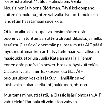
rosterista olivat Matilda Holmström, Venla
Nousiainen ja Noona Björkman. Täysi kokoonpano
kuitenkin mukana, joten vahvalla itseluottamuksella
lähdettiin haastamaan suosikkia.
Ottelun alku olikin lupaava, ensimmäisen erän
puolenvälin tuntumaan ottelu oli vauhdikasta, ja melko
tasaista. Classic oli enemmän pallossa, mutta ÅIF pääsi
myös muutaman kerran hätyyttelemään vaarallisesti
maajoukkuetorjuja Juulia Katajan maalia. Hieman
ennen erän puolivälin power-breakia löysi kuitenkin
Classicin vaarallinen kakkosviisikko tilaa ÅIF
puolustuksen keskeltä ja Suvi Hämäläinen vei
loistavalla laukauksella kotijoukkueen johtoon.
Muutama minuutti tästä, ja Classic lisäsi johtoaan, ÅIF
vahti Helmi Rauhala oli voimaton vahvan