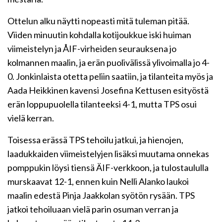
Ottelun alku näytti nopeasti mitä tuleman pitää.
Viiden minuutin kohdalla kotijoukkue iski huiman
viimeistelyn ja ÅIF-virheiden seurauksena jo
kolmannen maalin, ja erän puolivälissä ylivoimalla jo 4-
0. Jonkinlaista otetta peliin saatiin, ja tilanteita myös ja
Aada Heikkinen kavensi Josefina Kettusen esityöstä
erän loppupuolella tilanteeksi 4-1, mutta TPS osui
vielä kerran.
Toisessa erässä TPS tehoilu jatkui, ja hienojen,
laadukkaiden viimeistelyjen lisäksi muutama onnekas
pomppukin löysi tiensä ÄIF-verkkoon, ja tulostaululla
murskaavat 12-1, ennen kuin Nelli Alanko laukoi
maalin edestä Pinja Jaakkolan syötön rysään. TPS
jatkoi tehoiluaan vielä parin osuman verran ja