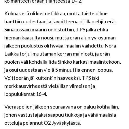
kolmanteen erään tilanteesta 14-2.
Kolmas erä oli kosmetiikkaa, mutta taisteluilme
haettiin uudestaan ja tavoitteena oli illan ehjin erä.
Siinä jossain määrin onnistuttiin, TPS jalka ehkä
hieman kaasulta nousi, mutta erän alun yv-osuman
jälkeen puolustus oli hyvää, maaliin vaihdettu Nora
Laikka torjui muutaman kerran mainiosti, ja erän
puolen väli kohdalla Iida Sinkko karkasi maalintekoon,
ja osui uudestaan vielä 5 minuuttia ennen loppua.
Voittoerän jäi kuitenkin haaveeksi, TPS iski
merkkausvirheestä vielä illan viimeisen ja
loppulukemat 16-4.
Vieraspelien jälkeen seuraavana on paluu kotihalliin,
johon vastustajaksi saapuu tiukkoja ja vähämaalisia
otteluja pelannut O2 Jyväskylästä.