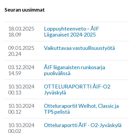
Seuran uusimmat
18.03.2025
Loppuyhteenveto – ÅIF
18.09
Liiganaiset 2024-2025
09.01.2025
​Vaikuttavaa vastuullisuustyötä
20.24
03.12.2024
ÅIF liiganaisten runkosarja
14.59
puolivälissä
10.10.2024
OTTELURAPORTTI ÅIF-O2
00.13
Jyväskylä
10.10.2024
Otteluraportit Welhot, Classic ja
00.12
TPS pelistä
10.10.2024
Otteluraportti ÅIF - O2-Jyväskylä
00.02