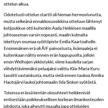
ottelun alkua.
Odotetusti ottelun startti oli hieman hermostunutta,
mutta selkeänä ennakkosuosikkina otteluun lähtenyt
kotijoukkue otti kuitenkin Aada Heikkisen maalilla
johtoaseman varsin nopeasti, maalin kulmalta
iskettyyn osumaa syöttöpiste Emilia Kaartoaholle.
Ensimmäinen erä oli ÅIF painostusta, lisämaaleja ei
kuitenkaan nähty ennen erän loppupuolta, jolloin
ensin Welhojen ykköstykki, viime kaudella sarjan
viihdyttävimmäksi pelaajaksi valittu Kiia-Maria Kuru
tasoitti vastaiskusta, mutta vielä ennen taukoa Annika
Hautojärvi laukoi johtomaalin Iida Sinkon syötöstä.
Toisessa erässä kentän olosuhteet heikkenivät
entisestään poikkeuksellisen korkean ilmankosteuden
johdosta, joka aiheutti muualla jopa otteluiden