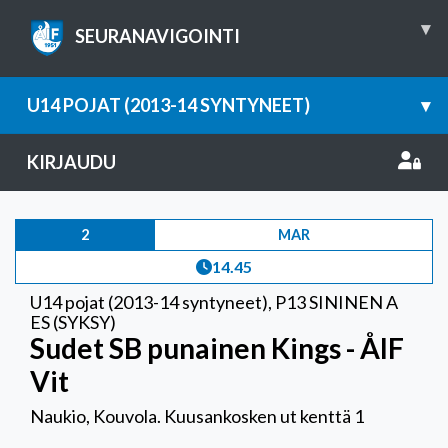
▾
SEURANAVIGOINTI
U14 POJAT (2013-14 SYNTYNEET)
▾
KIRJAUDU
2
MAR
14.45
U14 pojat (2013-14 syntyneet)
,
P13 SININEN A
ES (SYKSY)
Sudet SB punainen Kings - ÅIF
Vit
Naukio, Kouvola. Kuusankosken ut kenttä 1