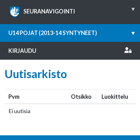
▾
SEURANAVIGOINTI
U14 POJAT (2013-14 SYNTYNEET)
▾
KIRJAUDU
Uutisarkisto
Pvm
Otsikko
Luokittelu
Ei uutisia