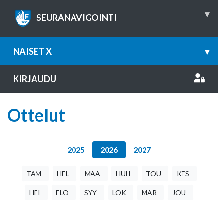
▾
SEURANAVIGOINTI
NAISET X
▾
KIRJAUDU
Ottelut
2025
2026
2027
TAM
HEL
MAA
HUH
TOU
KES
HEI
ELO
SYY
LOK
MAR
JOU