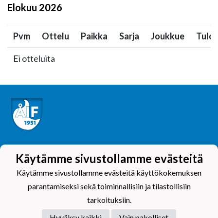
Elokuu
2026
Pvm
Ottelu
Paikka
Sarja
Joukkue
Tulo
Ei otteluita
Tietosuojaseloste
Käytämme sivustollamme evästeitä
Käytämme sivustollamme evästeitä käyttökokemuksen
parantamiseksi sekä toiminnallisiin ja tilastollisiin
tarkoituksiin.
Hyväksy kaikki
Vain pakolliset