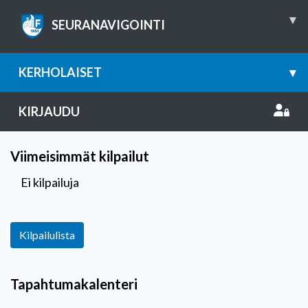
▾
SEURANAVIGOINTI
KERHOLAISET
▾
KIRJAUDU
Viimeisimmät kilpailut
Ei kilpailuja
Kilpailulista
Tapahtumakalenteri