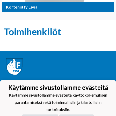
Korteniitty Livia
Toimihenkilöt
Tietosuojaseloste
Käytämme sivustollamme evästeitä
Käytämme sivustollamme evästeitä käyttökokemuksen
parantamiseksi sekä toiminnallisiin ja tilastollisiin
tarkoituksiin.