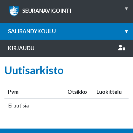
▾
SEURANAVIGOINTI
SALIBANDYKOULU
▾
KIRJAUDU
Uutisarkisto
Pvm
Otsikko
Luokittelu
Ei uutisia