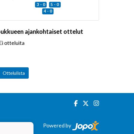
3 - 0
5 - 0
4 - 0
oukkueen ajankohtaiset ottelut
Ei otteluita
Ottelulista
Powered by