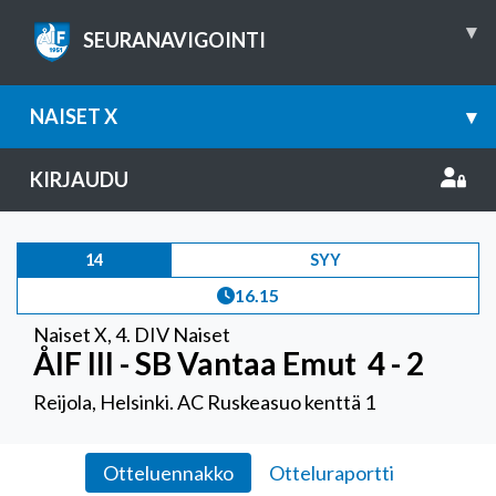
▾
SEURANAVIGOINTI
NAISET X
▾
KIRJAUDU
14
SYY
16.15
Naiset X
,
4. DIV Naiset
ÅIF III - SB Vantaa Emut
4 - 2
Reijola, Helsinki. AC Ruskeasuo kenttä 1
Otteluennakko
Otteluraportti