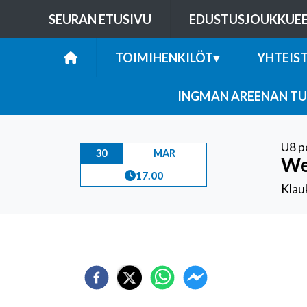
SEURAN ETUSIVU
EDUSTUSJOUKKUE
TOIMIHENKILÖT
▾
YHTEIS
INGMAN AREENAN TU
U8 p
30
MAR
We
17.00
Klauk