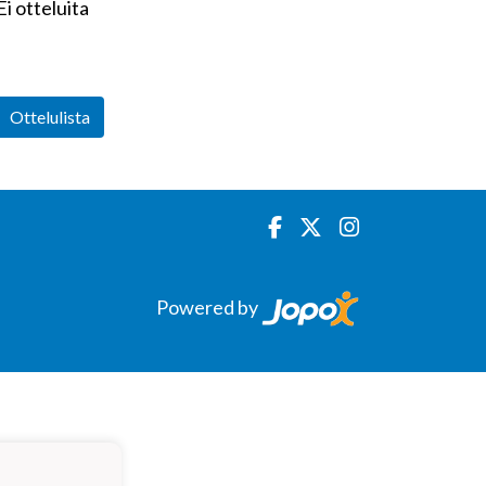
Ei otteluita
Ottelulista
Powered by