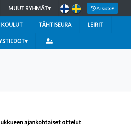
MUUT RYHMÄT
▾
Arkisto
▾
A KOULUT
TÄHTISEURA
LEIRIT
YSTIEDOT
▾
oukkueen ajankohtaiset ottelut