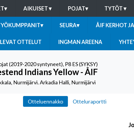
ET
▾
AIKUISET
▾
POJAT
▾
TYTÖT
▾
TYÖKUMPPANIT
▾
SEURA
▾
ÅIF KERHOT J
LEVAT OTTELUT
INGMAN AREENA
YHTE
ojat (2019-2020 syntyneet)
,
P8 ES (SYKSY)
stend Indians Yellow - ÅIF
kala, Nurmijärvi. Arkadia Halli, Nurmijärvi
Otteluennakko
Otteluraportti
J