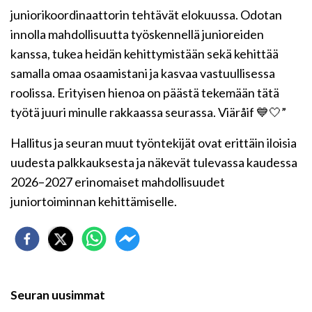
juniorikoordinaattorin tehtävät elokuussa. Odotan
innolla mahdollisuutta työskennellä junioreiden
kanssa, tukea heidän kehittymistään sekä kehittää
samalla omaa osaamistani ja kasvaa vastuullisessa
roolissa. Erityisen hienoa on päästä tekemään tätä
työtä juuri minulle rakkaassa seurassa. Viäråif 💙🤍”
Hallitus ja seuran muut työntekijät ovat erittäin iloisia
uudesta palkkauksesta ja näkevät tulevassa kaudessa
2026–2027 erinomaiset mahdollisuudet
juniortoiminnan kehittämiselle.
Seuran uusimmat