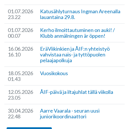
01.07.2026
Katusählyturnaus Ingman Areenalla
23.22
lauantaina 29.8.
01.07.2026
Kerho ilmoittautuminen on auki! /
00.07
Klubb anmälningen är öppen!
16.06.2026
EräViikinkien ja ÅIF:n yhteistyö
16.10
vahvistaa nais- ja tyttöpuolen
pelaajapolkuja
18.05.2026
Vuosikokous
01.43
12.05.2026
ÅIF-päivä ja iltajuhlat tällä viikolla
23.05
30.04.2026
Aarre Vaarala - seuran uusi
22.48
juniorikoordinaattori