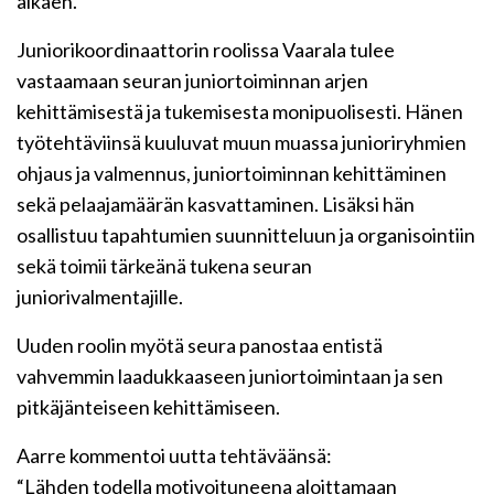
alkaen.
Juniorikoordinaattorin roolissa Vaarala tulee
vastaamaan seuran juniortoiminnan arjen
kehittämisestä ja tukemisesta monipuolisesti. Hänen
työtehtäviinsä kuuluvat muun muassa junioriryhmien
ohjaus ja valmennus, juniortoiminnan kehittäminen
sekä pelaajamäärän kasvattaminen. Lisäksi hän
osallistuu tapahtumien suunnitteluun ja organisointiin
sekä toimii tärkeänä tukena seuran
juniorivalmentajille.
Uuden roolin myötä seura panostaa entistä
vahvemmin laadukkaaseen juniortoimintaan ja sen
pitkäjänteiseen kehittämiseen.
Aarre kommentoi uutta tehtäväänsä:
“Lähden todella motivoituneena aloittamaan