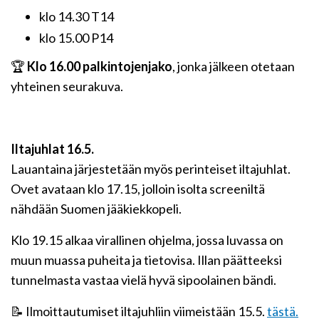
klo 14.30 T14
klo 15.00 P14
🏆
Klo 16.00 palkintojenjako
, jonka jälkeen otetaan
yhteinen seurakuva.
Iltajuhlat 16.5.
Lauantaina järjestetään myös perinteiset iltajuhlat.
Ovet avataan klo 17.15, jolloin isolta screeniltä
nähdään Suomen jääkiekkopeli.
Klo 19.15 alkaa virallinen ohjelma, jossa luvassa on
muun muassa puheita ja tietovisa. Illan päätteeksi
tunnelmasta vastaa vielä hyvä sipoolainen bändi.
📝 Ilmoittautumiset iltajuhliin viimeistään 15.5.
tästä.