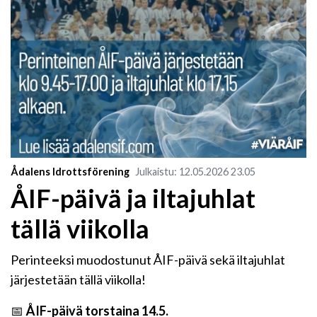
Ådalens Idrottsförening
Julkaistu
:
12.05.2026
23.05
ÅIF-päivä ja iltajuhlat
tällä viikolla
Perinteeksi muodostunut ÅIF-päivä sekä iltajuhlat
järjestetään tällä viikolla!
📅
ÅIF-päivä torstaina 14.5.