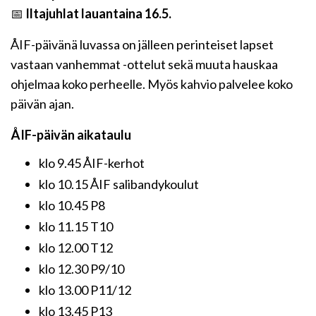
📅
Iltajuhlat lauantaina 16.5.
ÅIF-päivänä luvassa on jälleen perinteiset lapset
vastaan vanhemmat -ottelut sekä muuta hauskaa
ohjelmaa koko perheelle. Myös kahvio palvelee koko
päivän ajan.
ÅIF-päivän aikataulu
klo 9.45 ÅIF-kerhot
klo 10.15 ÅIF salibandykoulut
klo 10.45 P8
klo 11.15 T10
klo 12.00 T12
klo 12.30 P9/10
klo 13.00 P11/12
klo 13.45 P13