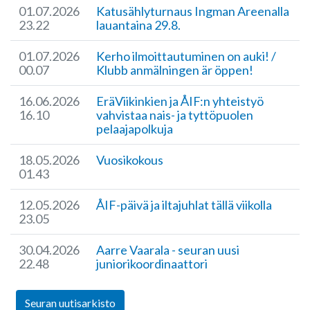
01.07.2026
Katusählyturnaus Ingman Areenalla
23.22
lauantaina 29.8.
01.07.2026
Kerho ilmoittautuminen on auki! /
00.07
Klubb anmälningen är öppen!
16.06.2026
EräViikinkien ja ÅIF:n yhteistyö
16.10
vahvistaa nais- ja tyttöpuolen
pelaajapolkuja
18.05.2026
Vuosikokous
01.43
12.05.2026
ÅIF-päivä ja iltajuhlat tällä viikolla
23.05
30.04.2026
Aarre Vaarala - seuran uusi
22.48
juniorikoordinaattori
Seuran uutisarkisto