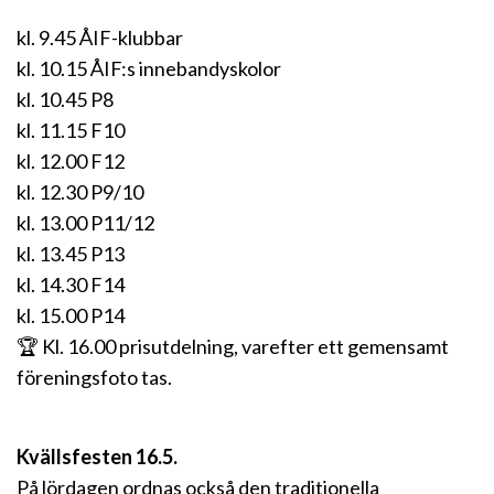
kl. 9.45 ÅIF-klubbar
kl. 10.15 ÅIF:s innebandyskolor
kl. 10.45 P8
kl. 11.15 F10
kl. 12.00 F12
kl. 12.30 P9/10
kl. 13.00 P11/12
kl. 13.45 P13
kl. 14.30 F14
kl. 15.00 P14
🏆 Kl. 16.00 prisutdelning, varefter ett gemensamt
föreningsfoto tas.
Kvällsfesten 16.5.
På lördagen ordnas också den traditionella