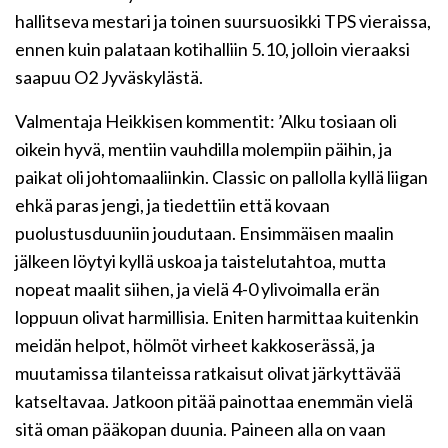
hallitseva mestari ja toinen suursuosikki TPS vieraissa,
ennen kuin palataan kotihalliin 5.10, jolloin vieraaksi
saapuu O2 Jyväskylästä.
Valmentaja Heikkisen kommentit: ’Alku tosiaan oli
oikein hyvä, mentiin vauhdilla molempiin päihin, ja
paikat oli johtomaaliinkin. Classic on pallolla kyllä liigan
ehkä paras jengi, ja tiedettiin että kovaan
puolustusduuniin joudutaan. Ensimmäisen maalin
jälkeen löytyi kyllä uskoa ja taistelutahtoa, mutta
nopeat maalit siihen, ja vielä 4-0 ylivoimalla erän
loppuun olivat harmillisia. Eniten harmittaa kuitenkin
meidän helpot, hölmöt virheet kakkoserässä, ja
muutamissa tilanteissa ratkaisut olivat järkyttävää
katseltavaa. Jatkoon pitää painottaa enemmän vielä
sitä oman pääkopan duunia. Paineen alla on vaan