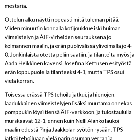
mestaria.
Ottelun alku näytti nopeasti mitä tuleman pitää.
Viiden minuutin kohdalla kotijoukkue iski huiman
viimeistelyn ja ÅIF-virheiden seurauksena jo
kolmannen maalin, ja erän puolivälissä ylivoimalla jo 4-
0. Jonkinlaista otetta peliin saatiin, ja tilanteita myös ja
Aada Heikkinen kavensi Josefina Kettusen esityöstä
erän loppupuolella tilanteeksi 4-1, mutta TPS osui
vielä kerran.
Toisessa erässä TPS tehoilu jatkui, ja hienojen,
laadukkaiden viimeistelyjen lisäksi muutama onnekas
pomppukin löysi tiensä ÄIF-verkkoon, ja tulostaululla
murskaavat 12-1, ennen kuin Nelli Alanko laukoi
maalin edestä Pinja Jaakkolan syötön rysään. TPS
jatkoi tehoiluaan vielä parin osuman verran ja