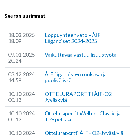
Seuran uusimmat
18.03.2025
Loppuyhteenveto – ÅIF
18.09
Liiganaiset 2024-2025
09.01.2025
​Vaikuttavaa vastuullisuustyötä
20.24
03.12.2024
ÅIF liiganaisten runkosarja
14.59
puolivälissä
10.10.2024
OTTELURAPORTTI ÅIF-O2
00.13
Jyväskylä
10.10.2024
Otteluraportit Welhot, Classic ja
00.12
TPS pelistä
10.10.2024
Otteluraportti ÅIF - O2-Jyväskylä