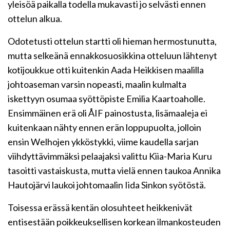
yleisöä paikalla todella mukavasti jo selvästi ennen
ottelun alkua.
Odotetusti ottelun startti oli hieman hermostunutta,
mutta selkeänä ennakkosuosikkina otteluun lähtenyt
kotijoukkue otti kuitenkin Aada Heikkisen maalilla
johtoaseman varsin nopeasti, maalin kulmalta
iskettyyn osumaa syöttöpiste Emilia Kaartoaholle.
Ensimmäinen erä oli ÅIF painostusta, lisämaaleja ei
kuitenkaan nähty ennen erän loppupuolta, jolloin
ensin Welhojen ykköstykki, viime kaudella sarjan
viihdyttävimmäksi pelaajaksi valittu Kiia-Maria Kuru
tasoitti vastaiskusta, mutta vielä ennen taukoa Annika
Hautojärvi laukoi johtomaalin Iida Sinkon syötöstä.
Toisessa erässä kentän olosuhteet heikkenivät
entisestään poikkeuksellisen korkean ilmankosteuden