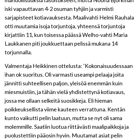
mahdollisuuksia tasoitukseen, mutta Noona Björkman
iski vapauttavan 4-2 osuman tyhjiin ja varmisti
sarjapisteet kotiavauksesta. Maalivahti Helmi Rauhala
otti muutamia isoja torjuntoja, yhteensä torjuntoja
kirjattiin 11, kun toisessa päässä Welho-vahti Maria
Laukkanen piti joukkuettaan pelissä mukana 14
torjunnalla.
Valmentaja Heikkinen ottelusta: ’Kokonaisuudessaan
ihan ok suoritus. Oli varmasti useampi pelaaja joita
jännitti suhteellisen paljon, yleisöä enemmän kuin
miesmuistiin, ja tähän vielä yhdistettynä kotiavaus,
jossa me ollaan selkeitä suosikkeja. Eli hieman
poikkeuksellista viime kauteen verrattuna. Kentän
kunto vaikutti pelin laatuun, mutta se nyt oli sama
molemmille. Saatiin luotua riittävästi maalipaikkoja ja
puolustettiin pääosin hyvin. Muutamat asiat pelin