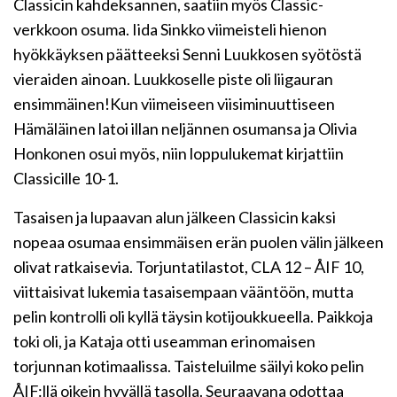
Classicin kahdeksannen, saatiin myös Classic-
verkkoon osuma. Iida Sinkko viimeisteli hienon
hyökkäyksen päätteeksi Senni Luukkosen syötöstä
vieraiden ainoan. Luukkoselle piste oli liigauran
ensimmäinen!Kun viimeiseen viisiminuuttiseen
Hämäläinen latoi illan neljännen osumansa ja Olivia
Honkonen osui myös, niin loppulukemat kirjattiin
Classicille 10-1.
Tasaisen ja lupaavan alun jälkeen Classicin kaksi
nopeaa osumaa ensimmäisen erän puolen välin jälkeen
olivat ratkaisevia. Torjuntatilastot, CLA 12 – ÅIF 10,
viittaisivat lukemia tasaisempaan vääntöön, mutta
pelin kontrolli oli kyllä täysin kotijoukkueella. Paikkoja
toki oli, ja Kataja otti useamman erinomaisen
torjunnan kotimaalissa. Taisteluilme säilyi koko pelin
ÅIF:llä oikein hyvällä tasolla. Seuraavana odottaa