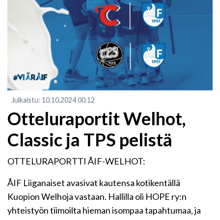
Julkaistu
:
10.10.2024
00.12
Otteluraportit Welhot,
Classic ja TPS pelistä
OTTELURAPORTTI ÅIF-WELHOT:
ÅIF Liiganaiset avasivat kautensa kotikentällä
Kuopion Welhoja vastaan. Hallilla oli HOPE ry:n
yhteistyön tiimoilta hieman isompaa tapahtumaa, ja