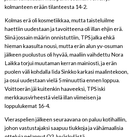
kolmanteen erään tilanteesta 14-2.
Kolmas erä oli kosmetiikkaa, mutta taisteluilme
haettiin uudestaan ja tavoitteena oli illan ehjin erä.
Siinä jossain määrin onnistuttiin, TPS jalka ehkä
hieman kaasulta nousi, mutta erän alun yv-osuman
jälkeen puolustus oli hyvää, maaliin vaihdettu Nora
Laikka torjui muutaman kerran mainiosti, ja erän
puolen väli kohdalla Iida Sinkko karkasi maalintekoon,
ja osui uudestaan vielä 5 minuuttia ennen loppua.
Voittoerän jäi kuitenkin haaveeksi, TPS iski
merkkausvirheestä vielä illan viimeisen ja
loppulukemat 16-4.
Vieraspelien jälkeen seuraavana on paluu kotihalliin,
johon vastustajaksi saapuu tiukkoja ja vähämaalisia
otteluja pelannut O2 Jyväskylästä.