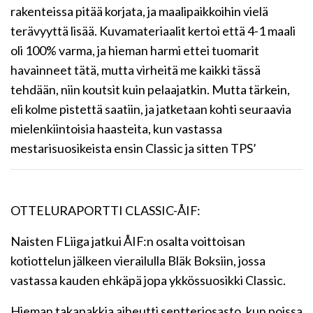
rakenteissa pitää korjata, ja maalipaikkoihin vielä
terävyyttä lisää. Kuvamateriaalit kertoi että 4-1 maali
oli 100% varma, ja hieman harmi ettei tuomarit
havainneet tätä, mutta virheitä me kaikki tässä
tehdään, niin koutsit kuin pelaajatkin. Mutta tärkein,
eli kolme pistettä saatiin, ja jatketaan kohti seuraavia
mielenkiintoisia haasteita, kun vastassa
mestarisuosikeista ensin Classic ja sitten TPS’
OTTELURAPORTTI CLASSIC-ÅIF:
Naisten FLiiga jatkui ÅIF:n osalta voittoisan
kotiottelun jälkeen vierailulla Bläk Boksiin, jossa
vastassa kauden ehkäpä jopa ykkössuosikki Classic.
Hieman takapakkia aiheutti sentteriosasto, kun poissa