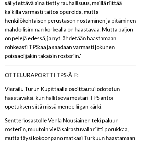
säilytettävä aina tietty rauhallisuus, meillä riittää
kaikilla varmasti taitoa operoida, mutta
henkilökohtaisen perustason nostaminen ja pitäminen
mahdollisimman korkealla on haastavaa. Mutta paljon
on pelejä edessä, ja nyt lähdetään haastamaan
rohkeasti TPS:aa ja saadaan varmasti jokunen
poissaolijakin takaisin rosteriin.’
OTTELURAPORTTI TPS-ÅIF:
Vierailu Turun Kupittaalle osoittautui odotetun
haastavaksi, kun hallitseva mestari TPS antoi
opetuksen siitä missä menee liigan kärki.
Sentteriosastolle Venla Nousiainen teki paluun
rosteriin, muutoin vielä sairastuvalla riitti porukkaa,
mutta täysi kokoonpano matkasi Turkuun haastamaan