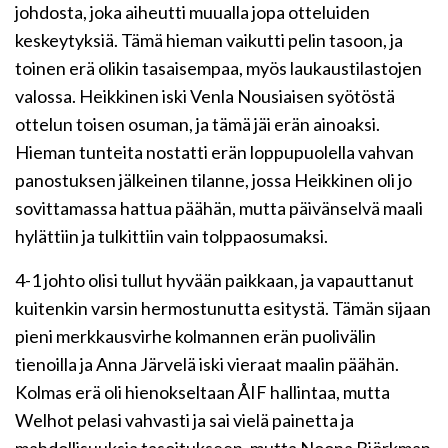
johdosta, joka aiheutti muualla jopa otteluiden
keskeytyksiä. Tämä hieman vaikutti pelin tasoon, ja
toinen erä olikin tasaisempaa, myös laukaustilastojen
valossa. Heikkinen iski Venla Nousiaisen syötöstä
ottelun toisen osuman, ja tämä jäi erän ainoaksi.
Hieman tunteita nostatti erän loppupuolella vahvan
panostuksen jälkeinen tilanne, jossa Heikkinen oli jo
sovittamassa hattua päähän, mutta päivänselvä maali
hylättiin ja tulkittiin vain tolppaosumaksi.
4-1 johto olisi tullut hyvään paikkaan, ja vapauttanut
kuitenkin varsin hermostunutta esitystä. Tämän sijaan
pieni merkkausvirhe kolmannen erän puolivälin
tienoilla ja Anna Järvelä iski vieraat maalin päähän.
Kolmas erä oli hienokseltaan ÅIF hallintaa, mutta
Welhot pelasi vahvasti ja sai vielä painetta ja