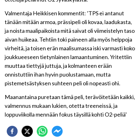
Valmentaja Heikkisen kommentit: ’TPS ei antanut
tänään mitään armoa, prässipeli oli kovaa, laadukasta,
ja noista maalipaikoista mitä saivat oli viimeistelyn taso
aivan huikeaa. Tehtiin toki paineen alla myös helppoja
virheitä, ja toisen erän maalisumassa iski varmasti koko
joukkueeseen tietynlainen lamaantuminen. Yritettiin
muuttaa tiettyjä juttuja, ja kolmanteen erään
onnistuttiin ihan hyvin puolustamaan, mutta
pistemetsästyksen suhteen peli oli nopeasti ohi.
Maanantaina puretaan tämä peli, terävöitetään kaikki,
valmennus mukaan lukien, otetta treeneissä, ja
loppuviikolla mennään fokus täysillä kohti O2-peliä’