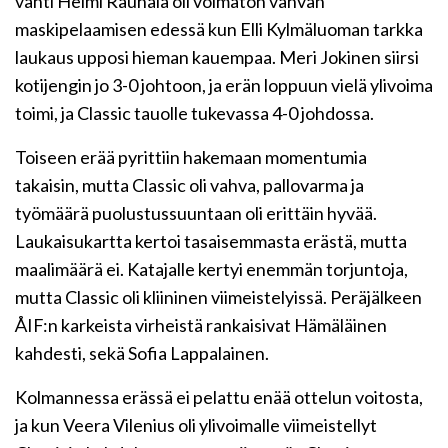
vahti Helmi Rauhala oli voimaton vahvan
maskipelaamisen edessä kun Elli Kylmäluoman tarkka
laukaus upposi hieman kauempaa. Meri Jokinen siirsi
kotijengin jo 3-0 johtoon, ja erän loppuun vielä ylivoima
toimi, ja Classic tauolle tukevassa 4-0 johdossa.
Toiseen erää pyrittiin hakemaan momentumia
takaisin, mutta Classic oli vahva, pallovarma ja
työmäärä puolustussuuntaan oli erittäin hyvää.
Laukaisukartta kertoi tasaisemmasta erästä, mutta
maalimäärä ei. Katajalle kertyi enemmän torjuntoja,
mutta Classic oli kliininen viimeistelyissä. Peräjälkeen
ÅIF:n karkeista virheistä rankaisivat Hämäläinen
kahdesti, sekä Sofia Lappalainen.
Kolmannessa erässä ei pelattu enää ottelun voitosta,
ja kun Veera Vilenius oli ylivoimalle viimeistellyt