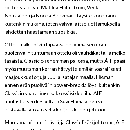
rosterista olivat Matilda Holmström, Venla
Nousiainen ja Noona Björkman. Täysi kokoonpano
kuitenkin mukana, joten vahvalla itseluottamuksella
lähdettiin haastamaan suosikkia.
Ottelun alku olikin lupaava, ensimmäisen erän
puolenvälin tuntumaan ottelu oli vauhdikasta, ja melko
tasaista. Classic oli enemmän pallossa, mutta ÅIF pääsi
myös muutaman kerran hätyyttelemään vaarallisesti
maajoukkuetorjuja Juulia Katajan maalia. Hieman
ennen erän puolivälin power-breakia löysi kuitenkin
Classicin vaarallinen kakkosviisikko tilaa ÅIF
puolustuksen keskeltä ja Suvi Hämäläinen vei
loistavalla laukauksella kotijoukkueen johtoon.
Muutama minuutti tästä, ja Classic lisäsi johtoaan, ÅIF