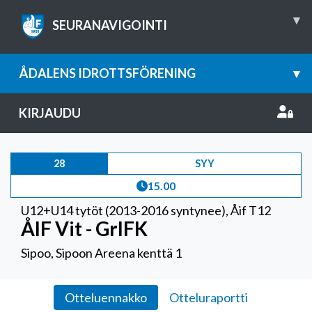
▾
SEURANAVIGOINTI
ÅDALENS IDROTTSFÖRENING
▾
KIRJAUDU
28
SYY
15.00
U12+U14 tytöt (2013-2016 syntynee)
,
Åif T12
ÅIF Vit - GrIFK
Sipoo, Sipoon Areena kenttä 1
Otteluennakko
Otteluraportti