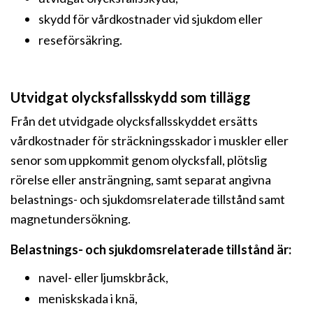
skydd för vårdkostnader vid sjukdom eller
reseförsäkring.
Utvidgat olycksfallsskydd som tillägg
Från det utvidgade olycksfallsskyddet ersätts
vårdkostnader för sträckningsskador i muskler eller
senor som uppkommit genom olycksfall, plötslig
rörelse eller ansträngning, samt separat angivna
belastnings- och sjukdomsrelaterade tillstånd samt
magnetundersökning.
Belastnings- och sjukdomsrelaterade tillstånd är:
navel- eller ljumskbråck,
meniskskada i knä,