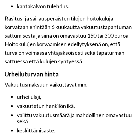
kantakalvon tulehdus.
Rasitus- ja sairausperäisten tilojen hoitokuluja
korvataan enintään 6 kuukautta vakuutustapahtuman
sattumisesta ja siinä on omavastuu 150 tai 300 euroa.
Hoitokulujen korvaamisen edellytyksenä on, että
turva on voimassa yhtäjaksoisesti sekä tapaturman
sattuessa että kulujen syntyessä.
Urheiluturvan hinta
Vakuutusmaksuun vaikuttavat mm.
urheilulaji,
vakuutetun henkilön ikä,
valittu vakuutusmäärä ja mahdollinen omavastuu
sekä
keskittämisaste.