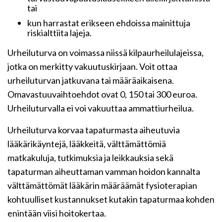
tai
kun harrastat erikseen ehdoissa mainittuja
riskialttiita lajeja.
Urheiluturva on voimassa niissä kilpaurheilulajeissa,
jotka on merkitty vakuutuskirjaan. Voit ottaa
urheiluturvan jatkuvana tai määräaikaisena.
Omavastuuvaihtoehdot ovat 0, 150 tai 300 euroa.
Urheiluturvalla ei voi vakuuttaa ammattiurheilua.
Urheiluturva korvaa tapaturmasta aiheutuvia
lääkärikäyntejä, lääkkeitä, välttämättömiä
matkakuluja, tutkimuksia ja leikkauksia sekä
tapaturman aiheuttaman vamman hoidon kannalta
välttämättömät lääkärin määräämät fysioterapian
kohtuulliset kustannukset kutakin tapaturmaa kohden
enintään viisi hoitokertaa.