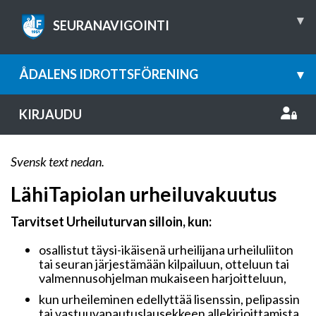
▾
SEURANAVIGOINTI
ÅDALENS IDROTTSFÖRENING
▾
KIRJAUDU
Svensk text nedan.
LähiTapiolan urheiluvakuutus
Tarvitset Urheiluturvan silloin, kun:
osallistut täysi-ikäisenä urheilijana urheiluliiton
tai seuran järjestämään kilpailuun, otteluun tai
valmennusohjelman mukaiseen harjoitteluun,
kun urheileminen edellyttää lisenssin, pelipassin
tai vastuuvapautuslausekkeen allekirjoittamista