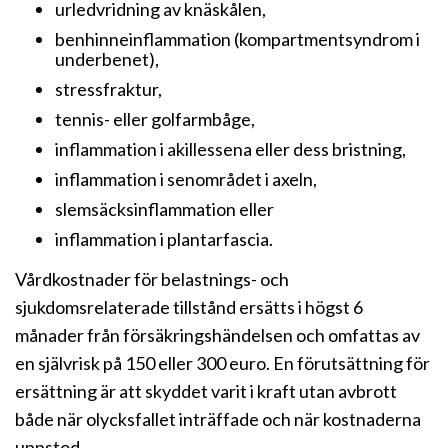
urledvridning av knäskålen,
benhinneinflammation (kompartmentsyndrom i
underbenet),
stressfraktur,
tennis- eller golfarmbåge,
inflammation i akillessena eller dess bristning,
inflammation i senområdet i axeln,
slemsäcksinflammation eller
inflammation i plantarfascia.
Vårdkostnader för belastnings- och
sjukdomsrelaterade tillstånd ersätts i högst 6
månader från försäkringshändelsen och omfattas av
en självrisk på 150 eller 300 euro. En förutsättning för
ersättning är att skyddet varit i kraft utan avbrott
både när olycksfallet inträffade och när kostnaderna
uppstod.