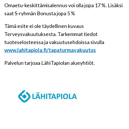
Omaetu-keskittämisalennus voi olla jopa 17 %. Lisäksi
saat S-ryhmän Bonusta jopa 5 %
Tämä esite ei ole täydellinen kuvaus
Terveysvakuutuksesta. Tarkemmat tiedot
tuoteselosteessa ja vakuutusehdoissa sivulla
www.lahitapiola.fi/tapaturmavakuutus
Palvelun tarjoaa LähiTapiolan alueyhtiöt.