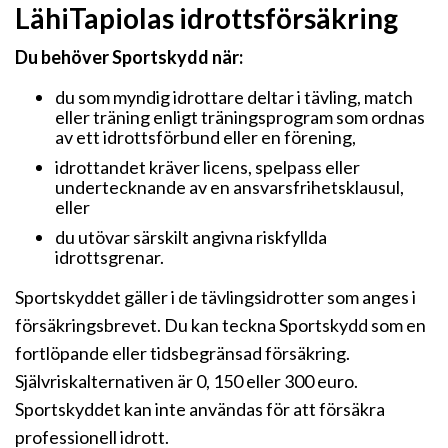
LähiTapiolas idrottsförsäkring
Du behöver Sportskydd när:
du som myndig idrottare deltar i tävling, match
eller träning enligt träningsprogram som ordnas
av ett idrottsförbund eller en förening,
idrottandet kräver licens, spelpass eller
undertecknande av en ansvarsfrihetsklausul,
eller
du utövar särskilt angivna riskfyllda
idrottsgrenar.
Sportskyddet gäller i de tävlingsidrotter som anges i
försäkringsbrevet. Du kan teckna Sportskydd som en
fortlöpande eller tidsbegränsad försäkring.
Självriskalternativen är 0, 150 eller 300 euro.
Sportskyddet kan inte användas för att försäkra
professionell idrott.