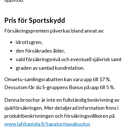
Pris för Sportskydd
Försäkringspremien påverkas bland annat av:
idrottsgren,
den försäkrades ålder,
vald försäkringsnivå och eventuell självrisk samt
graden av samlad kundrelation.
Omaetu-samlingsrabatten kan vara upp till 17 %.
Dessutom får du S-gruppens Bonus på upp till 5 %.
Denna broschyr är inte en fullständig beskrivning av
sjukförsäkringen. Mer detaljerad information finns i
produktbeskrivningen och försäkringsvillkoren på
www.lahitapiola.fi/tapaturmavakuutus