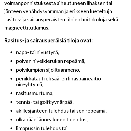
voimanponnistuksesta aiheutuneen lihaksen tai
jänteen venähdysvamman ja erikseen lueteltuja
rasitus- ja sairausperäisten tilojen hoitokuluja sekä
magneettitutkimus.
Rasitus- ja sairausperäisiä tiloja ovat:
napa- tai nivustyrä,
polven nivelkierukan repeämä,
polvilumpion sijoiltaanmeno,
penikkatauti eli säären lihaspaineaitio-
oireyhtymä,
rasitusmurtuma,
tennis- tai golfkyynärpää,
akillesjänteen tulehdus tai sen repeämä,
olkapään jännealueen tulehdus,
limapussin tulehdus tai